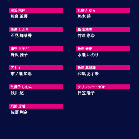
宗近 飛粋
乱獅子 ゆら
相良 茉優
悠木 碧
薩摩 しぶき
轟 葉栖美
石見 舞菜香
竹達 彩奈
津守 ヨモギ
敷島 来夢
野沢 雅子
水瀬 いのり
アミィ
敷島 真瑠瀬
市ノ瀬 加那
和氣 あず未
乱獅子 しおん
クリッシー・ガオ
浅川 悠
日笠 陽子
刑部 冴魅
佐藤 利奈