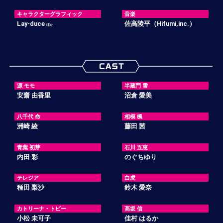
キャラクターグラフィック
音楽
Lay-duce
佐高陵平（Hifumi,inc.）
ほか
源 モモ
半蔵門 雪
安齋 由香里
沼倉 愛美
八千代 命
相模 楓
洲崎 綾
藤田 茜
青葉 初芽
石川 五恵
内田 彩
のぐちゆり
テレジア
白虎
種田 梨沙
鈴木 愛奈
カトリーナ・トビー
高坂 信
小松 未可子
佳村 はるか